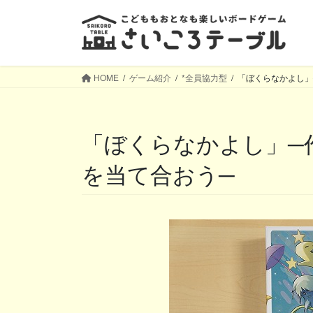
コ
ナ
ン
ビ
テ
ゲ
ン
ー
ツ
シ
HOME
ゲーム紹介
*全員協力型
「ぼくらなかよし」
へ
ョ
ス
ン
キ
に
「ぼくらなかよし」─作った文で表現した気持ち
ッ
移
プ
動
を当て合おう─