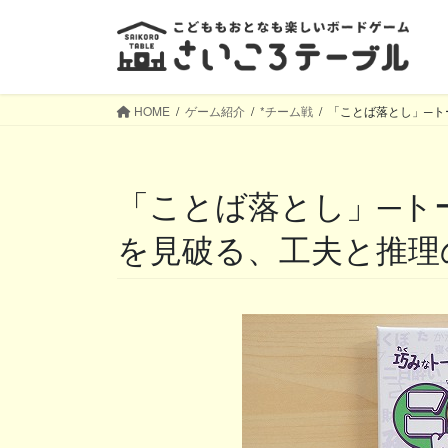
コ
ナ
ン
ビ
テ
ゲ
ン
ー
ツ
シ
HOME
ゲーム紹介
*チーム戦
「ことば落とし」─ト
へ
ョ
ス
ン
キ
に
「ことば落とし」─トークに隠されたお題ワード
ッ
移
プ
動
を見破る、工夫と推理