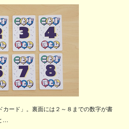
ードカード」。裏面には２～８までの数字が書
と…