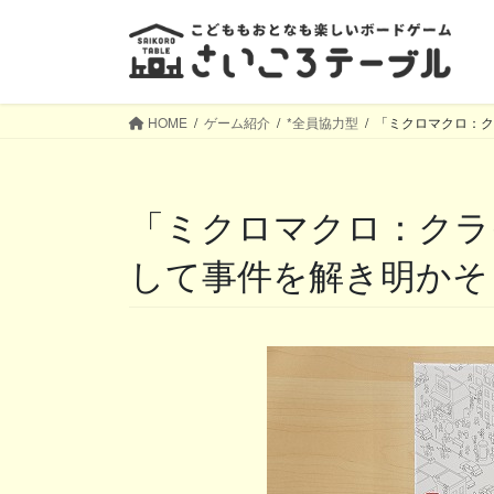
コ
ナ
ン
ビ
テ
ゲ
ン
ー
ツ
シ
HOME
ゲーム紹介
*全員協力型
「ミクロマクロ：ク
へ
ョ
ス
ン
キ
に
「ミクロマクロ：クライムシティ」─地図を観察
ッ
移
プ
動
して事件を解き明かそ