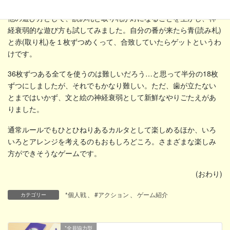
他の遊び方として、読み札と取り札が対になることを生かし、神
経衰弱的な遊び方も試してみました。自分の番が来たら青(読み札)
と赤(取り札)を１枚ずつめくって、合致していたらゲットというわ
けです。
36枚ずつある全てを使うのは難しいだろう…と思って半分の18枚
ずつにしましたが、それでもかなり難しい。ただ、歯が立たない
とまではいかず、文と絵の神経衰弱として新鮮なやりごたえがあ
りました。
通常ルールでもひとひねりあるカルタとして楽しめるほか、いろ
いろとアレンジを考えるのもおもしろどころ。さまざまな楽しみ
方ができそうなゲームです。
(おわり)
*個人戦
、
#アクション
、
ゲーム紹介
カテゴリー
*全員協力型