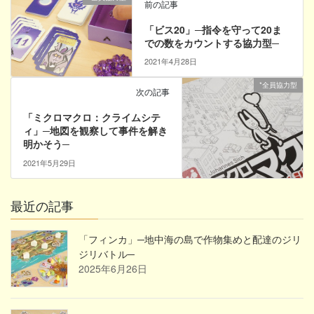
前の記事
「ビス20」─指令を守って20ま
での数をカウントする協力型─
2021年4月28日
*全員協力型
次の記事
「ミクロマクロ：クライムシテ
ィ」─地図を観察して事件を解き
明かそう─
2021年5月29日
最近の記事
「フィンカ」─地中海の島で作物集めと配達のジリ
ジリバトル─
2025年6月26日