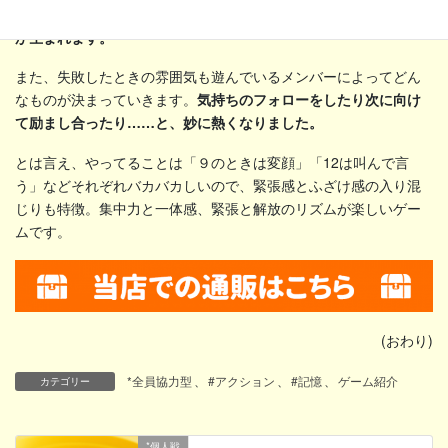
り、覚えるための工夫を出し合ったりと、かなり活発なやりとり
が生まれます。
また、失敗したときの雰囲気も遊んでいるメンバーによってどん
なものが決まっていきます。
気持ちのフォローをしたり次に向け
て励まし合ったり……と、妙に熱くなりました。
とは言え、やってることは「９のときは変顔」「12は叫んで言
う」などそれぞれバカバカしいので、緊張感とふざけ感の入り混
じりも特徴。集中力と一体感、緊張と解放のリズムが楽しいゲー
ムです。
(おわり)
*全員協力型
、
#アクション
、
#記憶
、
ゲーム紹介
カテゴリー
*個人戦