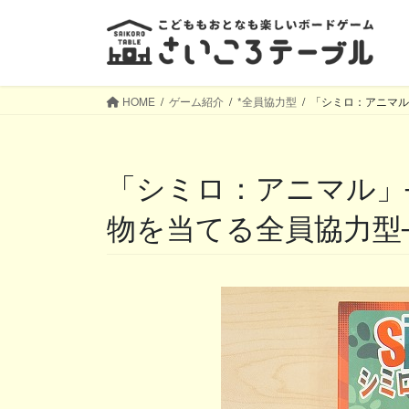
コ
ナ
ン
ビ
テ
ゲ
ン
ー
ツ
シ
HOME
ゲーム紹介
*全員協力型
「シミロ：アニマル
へ
ョ
ス
ン
キ
に
「シミロ：アニマル」─ヒントをもとに秘密の動
ッ
移
プ
動
物を当てる全員協力型