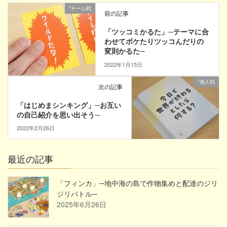
*チーム戦
前の記事
「ツッコミかるた」─テーマに合
わせてボケたりツッコんだりの
変則かるた─
2022年1月15日
*個人戦
次の記事
「はじめまシンキング」─お互い
の自己紹介を思い出そう─
2022年2月26日
最近の記事
「フィンカ」─地中海の島で作物集めと配達のジリ
ジリバトル─
2025年6月26日