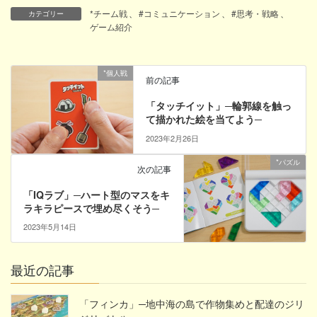
*チーム戦
、
#コミュニケーション
、
#思考・戦略
、
カテゴリー
ゲーム紹介
*個人戦
前の記事
「タッチイット」─輪郭線を触っ
て描かれた絵を当てよう─
2023年2月26日
*パズル
次の記事
「IQラブ」─ハート型のマスをキ
ラキラピースで埋め尽くそう─
2023年5月14日
最近の記事
「フィンカ」─地中海の島で作物集めと配達のジリ