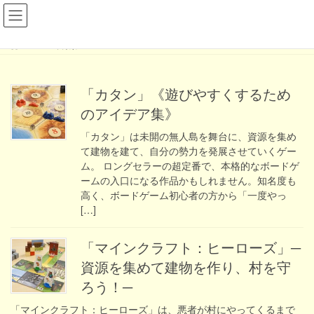
コ
ナ
ン
ビ
テ
ゲ
HOME
未分類
ン
ー
ツ
シ
へ
ョ
「カタン」《遊びやすくするため
ス
ン
キ
に
のアイデア集》
ッ
移
「カタン」は未開の無人島を舞台に、資源を集め
プ
動
て建物を建て、自分の勢力を発展させていくゲー
ム。 ロングセラーの超定番で、本格的なボードゲ
ームの入口になる作品かもしれません。知名度も
高く、ボードゲーム初心者の方から「一度やっ
[…]
「マインクラフト：ヒーローズ」─
資源を集めて建物を作り、村を守
ろう！─
「マインクラフト：ヒーローズ」は、悪者が村にやってくるまで