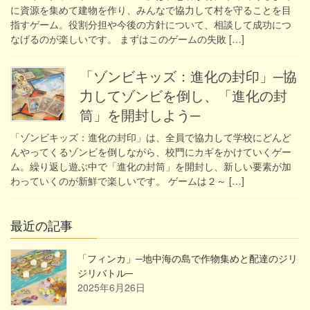
に資源を集めて建物を作り、みんなで協力して村を守ることを目
指すゲーム。役割分担や今後の方針について、相談して成功につ
なげるのが楽しいです。 まずはこのゲームの失敗 […]
「ゾンビキッズ：進化の封印」─協
力してゾンビを倒し、「進化の封
筒」を開封しよう─
「ゾンビキッズ：進化の封印」は、全員で協力して学校にどんど
んやってくるゾンビを倒しながら、校門にカギをかけていくゲー
ム。繰り返し遊ぶ中で「進化の封筒」を開封し、新しい要素が加
わっていくのが新鮮で楽しいです。 ゲームは２～ […]
最近の記事
「フィンカ」─地中海の島で作物集めと配達のジリ
ジリバトル─
2025年6月26日