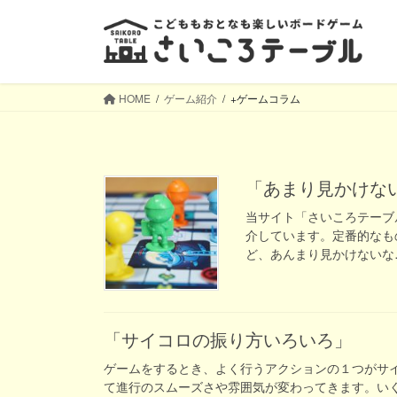
コ
ナ
ン
ビ
テ
ゲ
ン
ー
ツ
シ
HOME
ゲーム紹介
+ゲームコラム
へ
ョ
ス
ン
キ
に
ッ
移
「あまり見かけ
プ
動
当サイト「さいころテーブ
介しています。定番的なも
ど、あんまり見かけないな…
「サイコロの振り方いろいろ」
ゲームをするとき、よく行うアクションの１つがサ
て進行のスムーズさや雰囲気が変わってきます。い