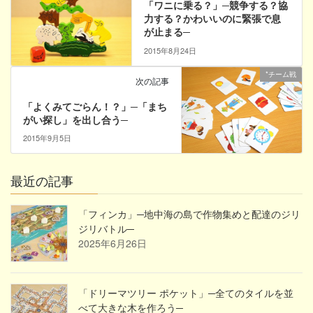
「ワニに乗る？」─競争する？協
力する？かわいいのに緊張で息
が止まる─
2015年8月24日
*チーム戦
次の記事
「よくみてごらん！？」─「まち
がい探し」を出し合う─
2015年9月5日
最近の記事
「フィンカ」─地中海の島で作物集めと配達のジリ
ジリバトル─
2025年6月26日
「ドリーマツリー ポケット」─全てのタイルを並
べて大きな木を作ろう─