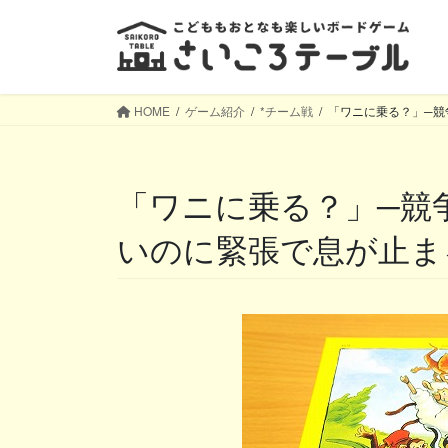
コ
ナ
ン
ビ
テ
ゲ
ン
ー
ツ
シ
HOME
ゲーム紹介
*チーム戦
「ワニに乗る？」─競
へ
ョ
ス
ン
キ
に
「ワニに乗る？」─競争する？協力する？かわい
ッ
移
プ
動
いのに緊張で息が止ま