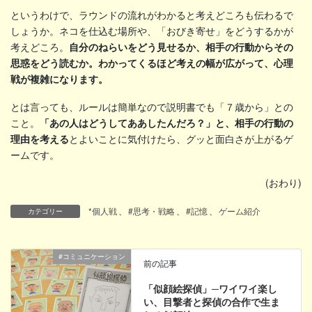
というわけで、ラウンドの流れがわかると考えどころも伝わるで
しょうか。ネコを仕込む場所や、「おびき寄せ」をどうするかが
考えどころ。
自分のねらいをどう見せるか、相手の行動からその
思惑をどう読むか。わかってくるほど考えの幅が広がって、心理
戦が複雑になります。
とは言っても、ルールは簡単なので説明書でも「７歳から」との
こと。
「あの人はどうしてああしたんだろ？」と、相手の行動の
理由を考える
とよいことに気付けたら、グッと面白さが上がるゲ
ームです。
(おわり)
*個人戦
、
#思考・戦略
、
#記憶
、
ゲーム紹介
カテゴリー
#コミュニケーション
前の記事
「似顔絵探偵」─ワイワイ楽し
い、目撃者と探偵の合作で生ま