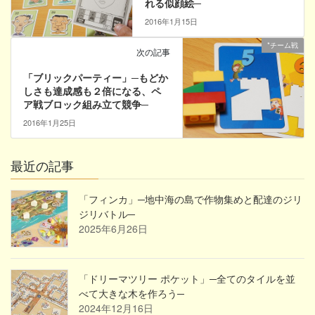
れる似顔絵─
2016年1月15日
*チーム戦
次の記事
「ブリックパーティー」─もどか
しさも達成感も２倍になる、ペ
ア戦ブロック組み立て競争─
2016年1月25日
最近の記事
「フィンカ」─地中海の島で作物集めと配達のジリ
ジリバトル─
2025年6月26日
「ドリーマツリー ポケット」─全てのタイルを並
べて大きな木を作ろう─
2024年12月16日