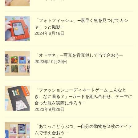
「フォトフィッシュ」─素早く魚を見つけてカシ
ャ！っと撮影─
2024年6月16日
「オトマネ」─写真を音真似して当て合おう─
2023年10月29日
「ファッションコーディネートゲーム こんなと
き、なに着る？」─カードを組み合わせ、テーマに
合った服を実際に作ろう─
2023年9月28日
「あてっこどうぶつ」─自分の動物を２枚のアイテ
ムで伝え合おう─