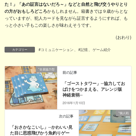
た！」「あの証言はないだろ～」などと自然と飛び交うやりとり
の方がおもしろどころ
かもしれません。箱書きでは９歳からとな
っていますが、犯人カードを見ながら証言するようにすれば、も
っと小さい子もこの楽しさが味わえそうです。
(おわり)
#コミュニケーション
、
#記憶
、
ゲーム紹介
カテゴリー
*全員協力型
前の記事
「ゴーストタワー」─協力してお
ばけをつかまえる、アレンジ版
神経衰弱─
2016年1月10日
*個人戦
次の記事
「おさかなこいし」─かわいい見
た目に思惑飛びかう魚釣りゲー