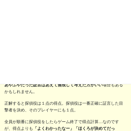
証言が終わったらいよいよ犯人探し。48枚ある「容疑者カード」
の中から１分以内に犯人を見つけます。
絵とカードをよく見比べ
て探さなくてはいけません。
似たような顔も混ざっているので、
あやふやだった証言はあえて無視して考えた方がいい
場合もある
かもしれません。
正解すると探偵役は１点の得点。探偵役は一番正確に証言した目
撃者を決め、そのプレイヤーにも１点。
全員が順番に探偵役をしたらゲーム終了で得点計算…なのです
が、得点よりも
「よくわかったなー」「ほくろが決めてだっ