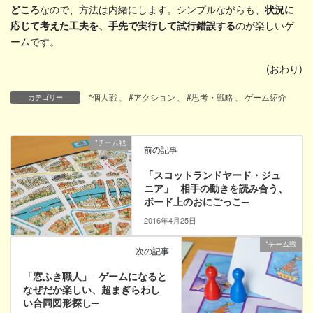
どころ
なので、方法は内緒にします。シンプルながらも、
状況に
応じて考えた工夫を、手先で実行して試行錯誤する
のが楽しいゲ
ームです。
(おわり)
*個人戦
、
#アクション
、
#思考・戦略
、
ゲーム紹介
カテゴリー
*チーム戦
前の記事
「スコットランドヤード・ジュ
ニア」─相手の動きを読み合う、
ボード上のおにごっこ─
2016年4月25日
*チーム戦
次の記事
「窓ふき職人」─ゲームになると
なぜだか楽しい、超まぎらわし
い合同図形探し─