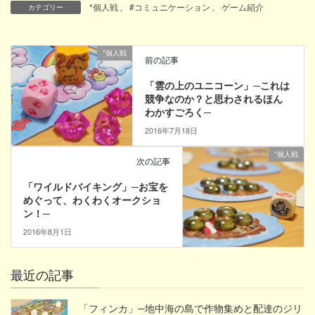
*個人戦
、
#コミュニケーション
、
ゲーム紹介
カテゴリー
*個人戦
前の記事
「雲の上のユニコーン」─これは
競争なのか？と思わされるほん
わかすごろく─
2016年7月18日
*個人戦
次の記事
「ワイルドバイキング」─お宝を
めぐって、わくわくオークショ
ン！─
2016年8月1日
最近の記事
「フィンカ」─地中海の島で作物集めと配達のジリ