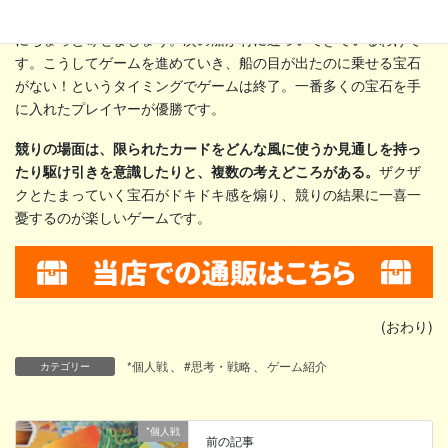
競りが終わったら、宝石を取った船を最後尾に回し、船全体を村
にちょっと寄せましょう。次の船が村に近づいてきているわけで
す。こうしてゲームを進めていき、船の目が出たのに乗せる宝石
がない！というタイミングでゲームは終了。一番多くの宝石を手
に入れたプレイヤーが優勝です。
競りの場面は、限られたカードをどんな風に使うか見通しを持っ
たり駆け引きを意識したりと、複数の考えどころがある。
ザクザ
クとたまっていく宝石がドキドキ感を煽り、競りの結果に一喜一
憂するのが楽しいゲームです。
(おわり)
*個人戦
、
#思考・戦略
、
ゲーム紹介
カテゴリー
*個人戦
前の記事