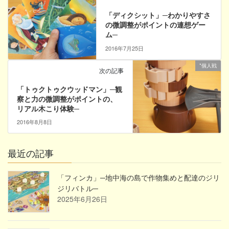
「ディクシット」─わかりやすさ
の微調整がポイントの連想ゲー
ム─
2016年7月25日
*個人戦
次の記事
「トゥクトゥクウッドマン」─観
察と力の微調整がポイントの、
リアル木こり体験─
2016年8月8日
最近の記事
「フィンカ」─地中海の島で作物集めと配達のジリ
ジリバトル─
2025年6月26日