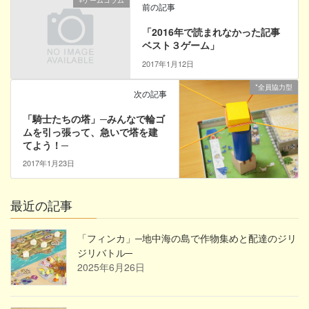
+ゲームコラム
前の記事
「2016年で読まれなかった記事
ベスト３ゲーム」
2017年1月12日
*全員協力型
次の記事
「騎士たちの塔」─みんなで輪ゴ
ムを引っ張って、急いで塔を建
てよう！─
2017年1月23日
最近の記事
「フィンカ」─地中海の島で作物集めと配達のジリ
ジリバトル─
2025年6月26日