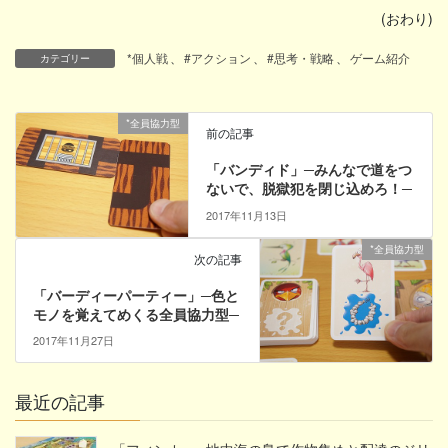
(おわり)
*個人戦
、
#アクション
、
#思考・戦略
、
ゲーム紹介
カテゴリー
*全員協力型
前の記事
「バンディド」─みんなで道をつ
ないで、脱獄犯を閉じ込めろ！─
2017年11月13日
*全員協力型
次の記事
「バーディーパーティー」─色と
モノを覚えてめくる全員協力型─
2017年11月27日
最近の記事