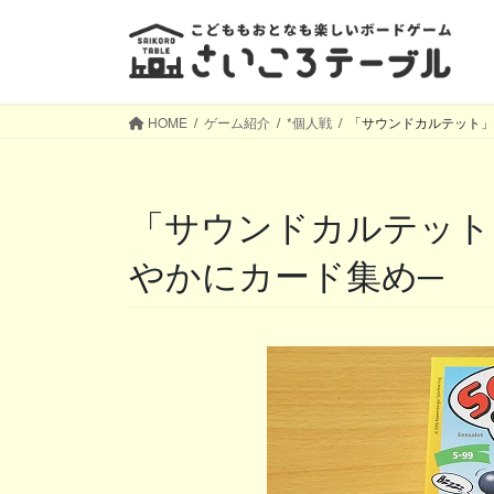
コ
ナ
ン
ビ
テ
ゲ
ン
ー
ツ
シ
HOME
ゲーム紹介
*個人戦
「サウンドカルテット」
へ
ョ
ス
ン
キ
に
「サウンドカルテット」─動物の鳴きまねでにぎ
ッ
移
プ
動
やかにカード集め─