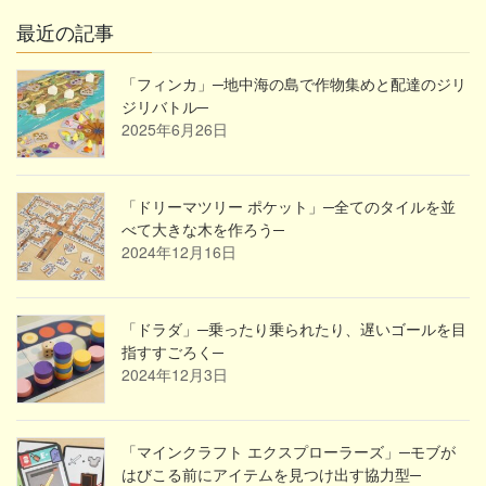
最近の記事
「フィンカ」─地中海の島で作物集めと配達のジリ
ジリバトル─
2025年6月26日
「ドリーマツリー ポケット」─全てのタイルを並
べて大きな木を作ろう─
2024年12月16日
「ドラダ」─乗ったり乗られたり、遅いゴールを目
指すすごろく─
2024年12月3日
「マインクラフト エクスプローラーズ」─モブが
はびこる前にアイテムを見つけ出す協力型─