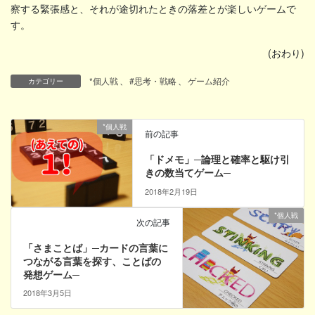
察する緊張感と、それが途切れたときの落差とが楽しいゲームで
す。
(おわり)
*個人戦
、
#思考・戦略
、
ゲーム紹介
カテゴリー
*個人戦
前の記事
「ドメモ」─論理と確率と駆け引
きの数当てゲーム─
2018年2月19日
*個人戦
次の記事
「さまことば」─カードの言葉に
つながる言葉を探す、ことばの
発想ゲーム─
2018年3月5日