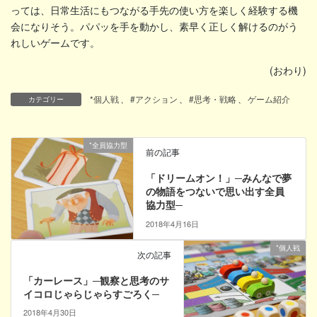
っては、日常生活にもつながる手先の使い方を楽しく経験する機
会になりそう。パパッを手を動かし、素早く正しく解けるのがう
れしいゲームです。
(おわり)
*個人戦
、
#アクション
、
#思考・戦略
、
ゲーム紹介
カテゴリー
*全員協力型
前の記事
「ドリームオン！」─みんなで夢
の物語をつないで思い出す全員
協力型─
2018年4月16日
*個人戦
次の記事
「カーレース」─観察と思考のサ
イコロじゃらじゃらすごろく─
2018年4月30日