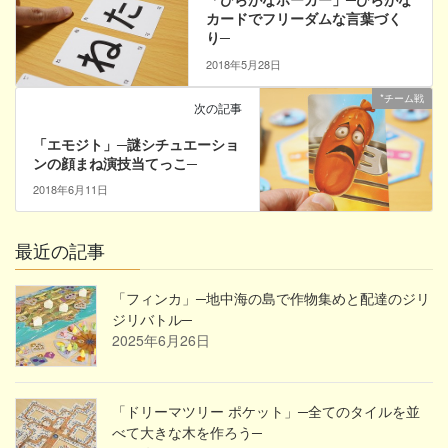
カードでフリーダムな言葉づく
り─
2018年5月28日
*チーム戦
次の記事
「エモジト」─謎シチュエーショ
ンの顔まね演技当てっこ─
2018年6月11日
最近の記事
「フィンカ」─地中海の島で作物集めと配達のジリ
ジリバトル─
2025年6月26日
「ドリーマツリー ポケット」─全てのタイルを並
べて大きな木を作ろう─