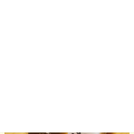
について話す必要があります。中には４時半起きの人や、朝から
寿司を食べた人もいるかもしれません。
雑談的に互いを知り合う
やりとりが生まれます。
このタイプのカード、ちょっとしたゲームとしても使えそう。カ
ードをめくって出したら、まずは「誰がそれにあてはまるか考え
タイム」を取り、そのあとせーの！で指差し投票。改めて全員で
確認して正解だったら１点、という感じ。
周囲の人について、観
察力や想像力を働かせて考える機会になりそう。
あと10分でメン
バーが揃う……じゃあ来るまでやろう！という状況での場もたせ
にも使えそう。