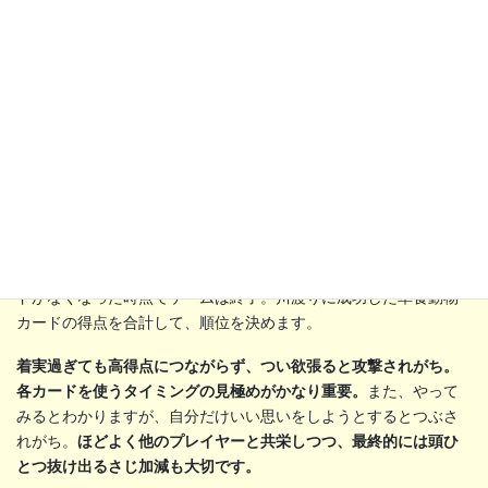
というわけで、川をめぐって大自然さながらの動物ドラマが繰り
広げられるこのゲーム。自分の番をパスすることはできず、必ず
カードを出す必要があります。誰か１人が自分の番に出せるカー
ドがなくなった時点でゲームは終了。川渡りに成功した草食動物
カードの得点を合計して、順位を決めます。
着実過ぎても高得点につながらず、つい欲張ると攻撃されがち。
各カードを使うタイミングの見極めがかなり重要。
また、やって
みるとわかりますが、自分だけいい思いをしようとするとつぶさ
れがち。
ほどよく他のプレイヤーと共栄しつつ、最終的には頭ひ
とつ抜け出るさじ加減も大切です。