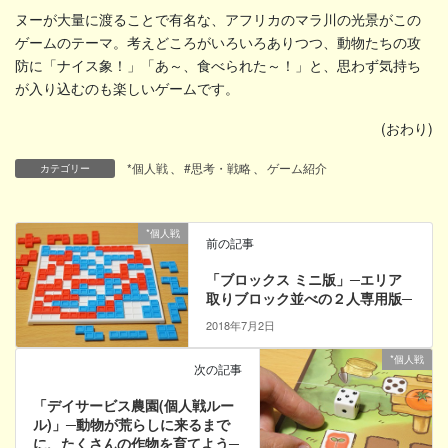
ヌーが大量に渡ることで有名な、アフリカのマラ川の光景がこの
ゲームのテーマ。考えどころがいろいろありつつ、動物たちの攻
防に「ナイス象！」「あ～、食べられた～！」と、思わず気持ち
が入り込むのも楽しいゲームです。
(おわり)
*個人戦
、
#思考・戦略
、
ゲーム紹介
カテゴリー
*個人戦
前の記事
「ブロックス ミニ版」─エリア
取りブロック並べの２人専用版─
2018年7月2日
*個人戦
次の記事
「デイサービス農園(個人戦ルー
ル)」─動物が荒らしに来るまで
に、たくさんの作物を育てよう─