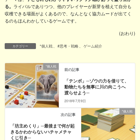
る。
ライバルでありつつ、他のプレイヤーが新芽を植えて自分も
収穫できる場面がよくあるので、なんとなく協力ムードが出てく
るのもほんわかしているゲームです。
(おわり)
*個人戦
、
#思考・戦略
、
ゲーム紹介
カテゴリー
*個人戦
前の記事
「テンボ」─ゾウの力を借りて、
動物たちを無事に川の向こうへ
渡らせよう─
2018年7月9日
*個人戦
次の記事
「坊主めくり」─最後まで何が起
きるかわからないハチャメチャ
くじ引き─