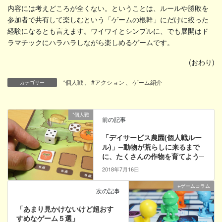
内容には考えどころが全くない。ということは、ルールや勝敗を
参加者で共有して楽しむという「ゲームの根幹」にだけに絞った
経験になるとも言えます。ワイワイとシンプルに、でも展開はド
ラマチックにハラハラしながら楽しめるゲームです。
(おわり)
*個人戦
、
#アクション
、
ゲーム紹介
カテゴリー
*個人戦
前の記事
「デイサービス農園(個人戦ルー
ル)」─動物が荒らしに来るまで
に、たくさんの作物を育てよう─
2018年7月16日
+ゲームコラム
次の記事
「あまり見かけないけど超おす
すめなゲーム５選」