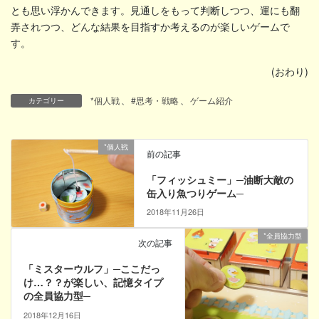
とも思い浮かんできます。見通しをもって判断しつつ、運にも翻
弄されつつ、どんな結果を目指すか考えるのが楽しいゲームで
す。
(おわり)
*個人戦
、
#思考・戦略
、
ゲーム紹介
カテゴリー
*個人戦
前の記事
「フィッシュミー」─油断大敵の
缶入り魚つりゲーム─
2018年11月26日
*全員協力型
次の記事
「ミスターウルフ」─ここだっ
け…？？が楽しい、記憶タイプ
の全員協力型─
2018年12月16日