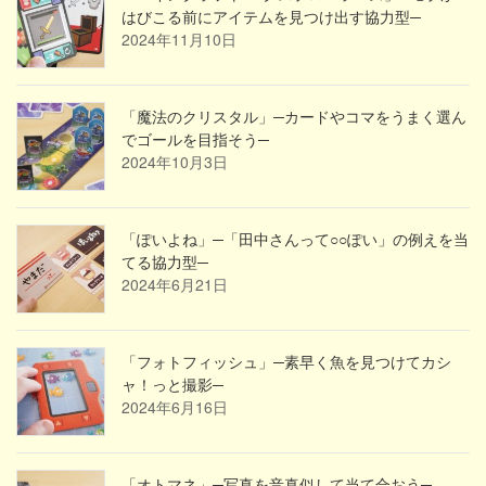
はびこる前にアイテムを見つけ出す協力型─
2024年11月10日
「魔法のクリスタル」─カードやコマをうまく選ん
でゴールを目指そう─
2024年10月3日
「ぽいよね」─「田中さんって○○ぽい」の例えを当
てる協力型─
2024年6月21日
「フォトフィッシュ」─素早く魚を見つけてカシ
ャ！っと撮影─
2024年6月16日
「オトマネ」─写真を音真似して当て合おう─