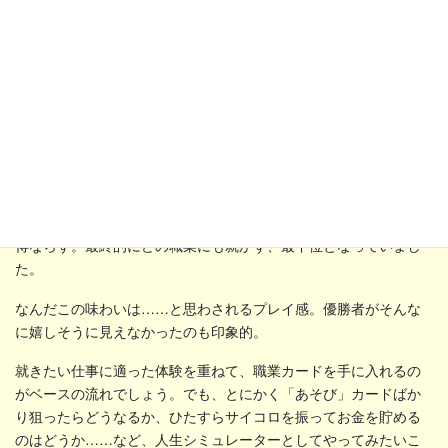
「体験カード」の中には、サイコロ運が必要なものも。もう１人
のプレイヤーは、海外留学に挑戦しては失敗を繰り返し、結局獲
得ならず。最終的にどの職業にも就かず、最下位となっていまし
た。
なんだこの味わいは……と思わされるプレイ感。優勝者がそんな
に嬉しそうに見えなかったのも印象的。
就きたい仕事に適った体験を重ねて、職業カードを手に入れるの
がベースの流れでしょう。でも、とにかく「あそび」カードばか
り狙ったらどうなるか、ひたすらサイコロを振ってお金を貯める
のはどうか……など、人生シミュレーターとしてやってみたいこ