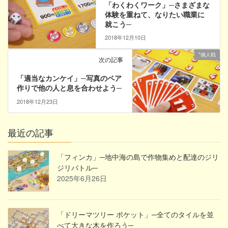
「わくわくワーク」─さまざまな
体験を重ねて、なりたい職業に
就こう─
2018年12月10日
*個人戦
次の記事
「適当なカンケイ」─写真のペア
作りで他の人と息を合わせよう─
2018年12月23日
最近の記事
「フィンカ」─地中海の島で作物集めと配達のジリ
ジリバトル─
2025年6月26日
「ドリーマツリー ポケット」─全てのタイルを並
べて大きな木を作ろう─