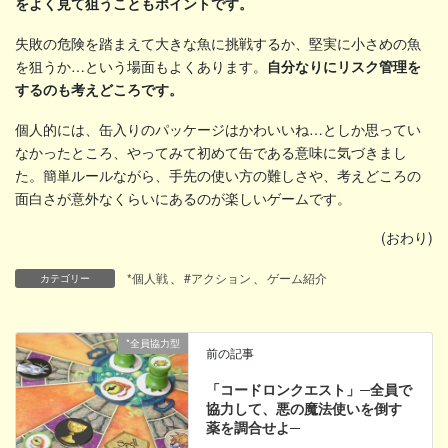
をよく見て狙うこともポイントです。
失敗の危険を踏まえて大きな魚に挑戦するか、堅実に小さめの魚
を狙うか…という場面もよくあります。
自分なりにリスク管理を
するのも考えどころです。
個人的には、缶入りのパッケージはかわいいね…としか思ってい
なかったところ、やってみて初めて缶である意味に気づきまし
た。簡単ルールながら、手先の使い方の難しさや、考えどころの
面白さが意外なくらいにあるのが楽しいゲームです。
(おわり)
*個人戦
、
#アクション
、
ゲーム紹介
カテゴリー
*全員協力型
前の記事
「コードロンクエスト」─全員で
協力して、悪の魔法使いを倒す
薬を調合せよ─