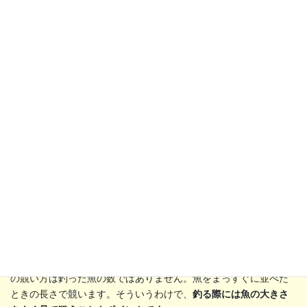
に、その意外性やうっかり感に笑えてくるのもおもしろどころで
す。
さて、ゲームが終わるタイミングは、全ての魚が釣られたとき
か、誰かが６匹の魚を釣り上げたときのいずれか。ただし、勝敗
の競い方は釣った魚の数ではありません。魚をまっすぐに並べた
ときの長さで競います。そういうわけで、
釣る際には魚の大きさ