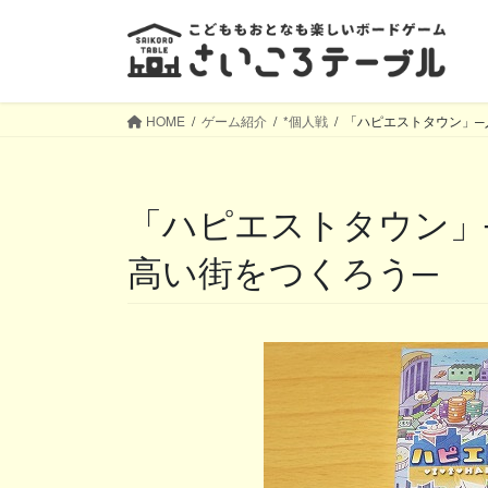
コ
ナ
ン
ビ
テ
ゲ
ン
ー
ツ
シ
HOME
ゲーム紹介
*個人戦
「ハピエストタウン」─
へ
ョ
ス
ン
キ
に
「ハピエストタウン」─人口が多くて、幸福度の
ッ
移
プ
動
高い街をつくろう─