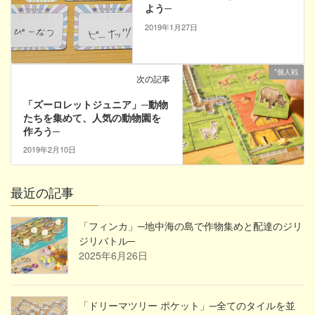
よう─
2019年1月27日
*個人戦
次の記事
「ズーロレットジュニア」─動物
たちを集めて、人気の動物園を
作ろう─
2019年2月10日
最近の記事
「フィンカ」─地中海の島で作物集めと配達のジリ
ジリバトル─
2025年6月26日
「ドリーマツリー ポケット」─全てのタイルを並