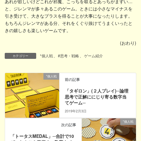
あれが欲しいけどこれが邪魔、こっちを取るとあっちがまずい…
と、ジレンマが多々あるこのゲーム。ときには小さなマイナスを
引き受けて、大きなプラスを得ることが大事になったりします。
もちろんジレンマがある分、それをくぐり抜けてうまくいったと
きの嬉しさも楽しいゲームです。
(おわり)
*個人戦
、
#思考・戦略
、
ゲーム紹介
カテゴリー
*個人戦
前の記事
「タギロン」(２人プレイ)─論理
思考で正解ににじり寄る数字当
てゲーム─
2019年2月3日
*個人戦
次の記事
「トータスMEDAL」─合計で10