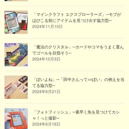
「マインクラフト エクスプローラーズ」─モブが
はびこる前にアイテムを見つけ出す協力型─
2024年11月10日
「魔法のクリスタル」─カードやコマをうまく選ん
でゴールを目指そう─
2024年10月3日
「ぽいよね」─「田中さんって○○ぽい」の例えを当
てる協力型─
2024年6月21日
「フォトフィッシュ」─素早く魚を見つけてカシ
ャ！っと撮影─
2024年6月16日