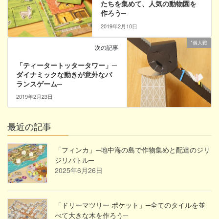
たちを集めて、人気の動物園を
作ろう─
2019年2月10日
*個人戦
次の記事
「ティータートッタータワー」─
ダイナミックな動きが意外なバ
ランスゲーム─
2019年2月23日
最近の記事
「フィンカ」─地中海の島で作物集めと配達のジリ
ジリバトル─
2025年6月26日
「ドリーマツリー ポケット」─全てのタイルを並
べて大きな木を作ろう─