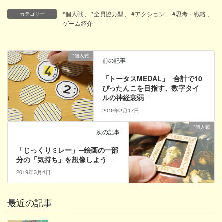
*個人戦
、
*全員協力型
、
#アクション
、
#思考・戦略
、
カテゴリー
ゲーム紹介
*個人戦
前の記事
「トータスMEDAL」─合計で10
ぴったんこを目指す、数字タイ
ルの神経衰弱─
2019年2月17日
*個人戦
次の記事
「じっくりミレー」─絵画の一部
分の「気持ち」を想像しよう─
2019年3月4日
最近の記事