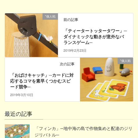
*個人戦
前の記事
「ティータートッタータワー」─
ダイナミックな動きが意外なバ
ランスゲーム─
2019年2月23日
*個人戦
次の記事
「おばけキャッチ」─カードに対
応するコマを素早くつかむスピ
ード競争─
2019年3月10日
最近の記事
「フィンカ」─地中海の島で作物集めと配達のジリ
ジリバトル─