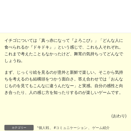
サンプル以外の絵でももちろんプレイできます。私が遊んだとき
には近くにちょうどいい絵がなかったので、スーパーのチラシで
無理やりやってみました。
イチゴについては「真っ赤になって『よろこび』」「どんな人に
食べられるか『ドキドキ』」という感じで、これも人それぞれ。
これまで考えたこともなかったけど、舞茸の気持ちってどんなで
しょうね。
まず、じっくり絵を見るのが意外と新鮮で楽しい。そこから気持
ちを考えるのも結構頭をつかう面白さ。答え合わせでは「おんな
じものを見てもこんなに違うんだなー」と実感。自分の感性と向
き合ったり、人の感じ方を知ったりするのが楽しいゲームです。
(おわり)
*個人戦
、
#コミュニケーション
、
ゲーム紹介
カテゴリー