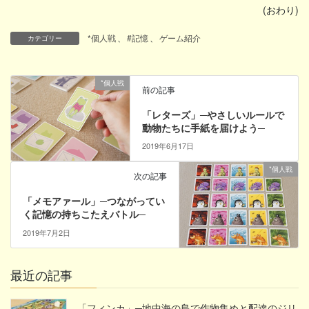
(おわり)
*個人戦
、
#記憶
、
ゲーム紹介
カテゴリー
*個人戦
前の記事
「レターズ」─やさしいルールで
動物たちに手紙を届けよう─
2019年6月17日
*個人戦
次の記事
「メモアァール」─つながってい
く記憶の持ちこたえバトル─
2019年7月2日
最近の記事
「フィンカ」─地中海の島で作物集めと配達のジリ