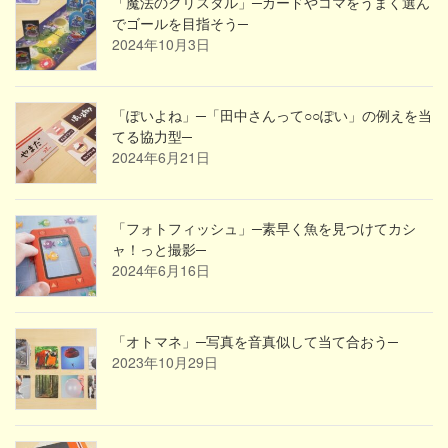
「魔法のクリスタル」─カードやコマをうまく選ん
でゴールを目指そう─
2024年10月3日
「ぽいよね」─「田中さんって○○ぽい」の例えを当
てる協力型─
2024年6月21日
「フォトフィッシュ」─素早く魚を見つけてカシ
ャ！っと撮影─
2024年6月16日
「オトマネ」─写真を音真似して当て合おう─
2023年10月29日