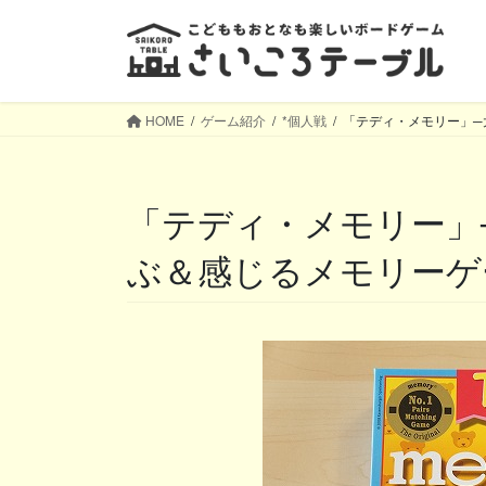
コ
ナ
ン
ビ
テ
ゲ
ン
ー
ツ
シ
HOME
ゲーム紹介
*個人戦
「テディ・メモリー」─
へ
ョ
ス
ン
キ
に
「テディ・メモリー」─大きなクマのタイルで遊
ッ
移
プ
動
ぶ＆感じるメモリーゲ