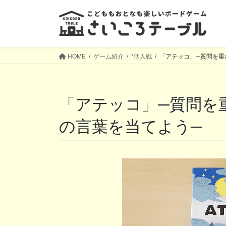
コ
ナ
ン
ビ
テ
ゲ
ン
ー
ツ
シ
HOME
ゲーム紹介
*個人戦
「アテッコ」─質問を重
へ
ョ
ス
ン
キ
に
「アテッコ」─質問を重ねて、ついたての向こう
ッ
移
プ
動
の言葉を当てよう─