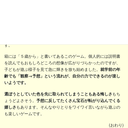
ボードを外すと、箱の中の角にこれまで入れた宝石が溜まってい
ます。この数で順位を競います。個々に数えてもいいですが、運
動会の玉入れのあとのように、全員で「いーち、にーい、さー
ん…」とコールしながら１つずつ取っていくのもワクワクしま
す。
箱には「５歳から」と書いてあるこのゲーム。個人的には説明書
を読んでもおもしろどころの想像が広がりづらかったのですが、
子どもが遊ぶ様子を見て急に輝きを放ち始めました。
就学前の年
齢でも「観察→予想」という流れが、自分の力でできるのが楽し
いようです。
選ぼうとしていた色を先に取られてしまうこともある悔しさ
もち
ょうどよさそう。
予想に反してたくさん宝石が転がり込んでくる
嬉しさ
もあります。そんなやりとりをワイワイ言いながら遊ぶの
も楽しいゲームです。
(おわり)