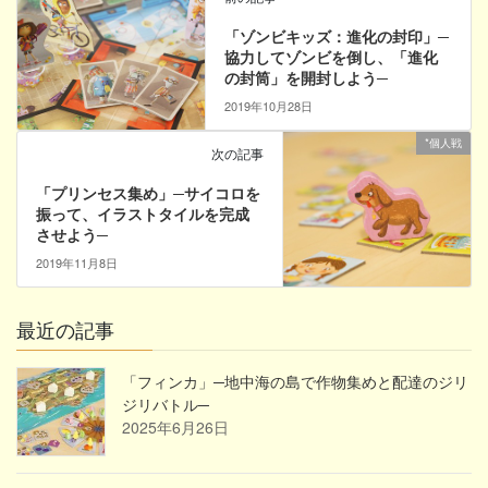
「ゾンビキッズ：進化の封印」─
協力してゾンビを倒し、「進化
の封筒」を開封しよう─
2019年10月28日
*個人戦
次の記事
「プリンセス集め」─サイコロを
振って、イラストタイルを完成
させよう─
2019年11月8日
最近の記事
「フィンカ」─地中海の島で作物集めと配達のジリ
ジリバトル─
2025年6月26日