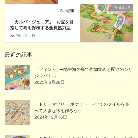
*全員協力型
次の記事
「カルバ・ジュニア」─お宝を目
指して島を探検する全員協力型─
2019年11月11日
最近の記事
「フィンカ」─地中海の島で作物集めと配達のジリ
ジリバトル─
2025年6月26日
「ドリーマツリー ポケット」─全てのタイルを並
べて大きな木を作ろう─
2024年12月16日