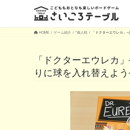
コ
ナ
ン
ビ
テ
ゲ
ン
ー
ツ
シ
HOME
ゲーム紹介
*個人戦
「ドクターエウレカ」─
へ
ョ
ス
ン
キ
に
「ドクターエウレカ」─試験管を傾けて、お題通
ッ
移
プ
動
りに球を入れ替えよう