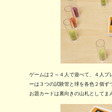
ゲームは２～４人で遊べて、４人プ
ーは３つの試験管と球を各色２個ず
お題カードは裏向きの山札としてま