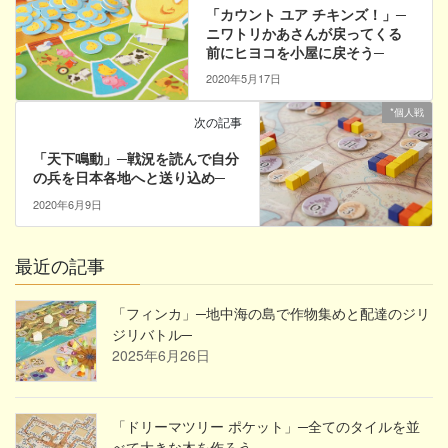
「カウント ユア チキンズ！」─
ニワトリかあさんが戻ってくる
前にヒヨコを小屋に戻そう─
2020年5月17日
*個人戦
次の記事
「天下鳴動」─戦況を読んで自分
の兵を日本各地へと送り込め─
2020年6月9日
最近の記事
「フィンカ」─地中海の島で作物集めと配達のジリ
ジリバトル─
2025年6月26日
「ドリーマツリー ポケット」─全てのタイルを並
べて大きな木を作ろう─