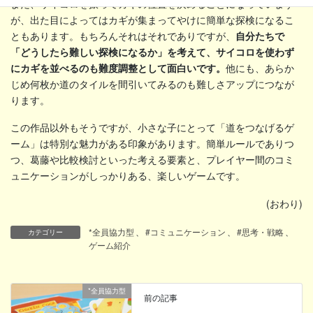
また、サイコロを振ってカギの位置を決めることになっています
が、出た目によってはカギが集まってやけに簡単な探検になるこ
ともあります。もちろんそれはそれでありですが、
自分たちで
「どうしたら難しい探検になるか」を考えて、サイコロを使わず
にカギを並べるのも難度調整として面白いです。
他にも、あらか
じめ何枚か道のタイルを間引いてみるのも難しさアップにつなが
ります。
この作品以外もそうですが、小さな子にとって「道をつなげるゲ
ーム」は特別な魅力がある印象があります。簡単ルールでありつ
つ、葛藤や比較検討といった考える要素と、プレイヤー間のコミ
ュニケーションがしっかりある、楽しいゲームです。
(おわり)
*全員協力型
、
#コミュニケーション
、
#思考・戦略
、
カテゴリー
ゲーム紹介
*全員協力型
前の記事