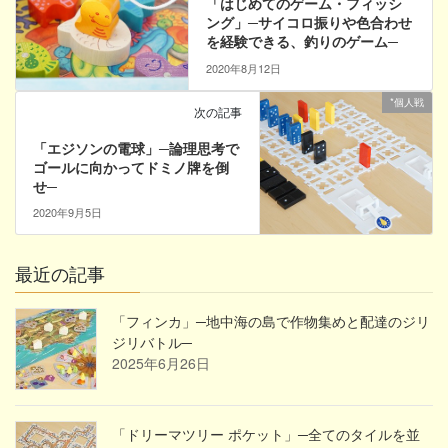
「はじめてのゲーム・フィッシ
ング」─サイコロ振りや色合わせ
を経験できる、釣りのゲーム─
2020年8月12日
*個人戦
次の記事
「エジソンの電球」─論理思考で
ゴールに向かってドミノ牌を倒
せ─
2020年9月5日
最近の記事
「フィンカ」─地中海の島で作物集めと配達のジリ
ジリバトル─
2025年6月26日
「ドリーマツリー ポケット」─全てのタイルを並