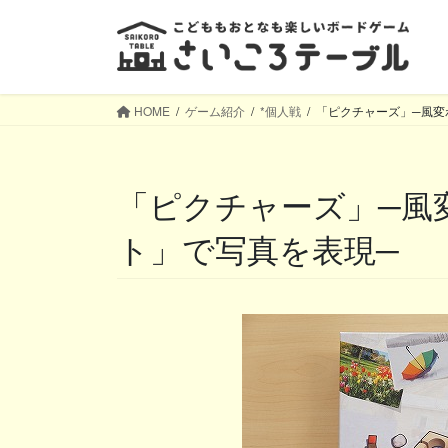
コ
ナ
ン
ビ
テ
ゲ
ン
ー
ツ
シ
HOME
ゲーム紹介
*個人戦
「ピクチャーズ」─風変
へ
ョ
ス
ン
キ
に
「ピクチャーズ」─風変わりな「お絵描きセッ
ッ
移
プ
動
ト」で写真を表現─