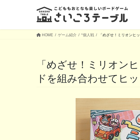
コ
ナ
ン
ビ
テ
ゲ
ン
ー
ツ
シ
HOME
ゲーム紹介
*個人戦
「めざせ！ミリオンヒッ
へ
ョ
ス
ン
キ
に
「めざせ！ミリオンヒットメーカー」─言葉カー
ッ
移
プ
動
ドを組み合わせてヒッ