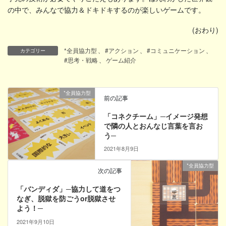
の中で、みんなで協力＆ドキドキするのが楽しいゲームです。
(おわり)
*全員協力型
、
#アクション
、
#コミュニケーション
、
カテゴリー
#思考・戦略
、
ゲーム紹介
*全員協力型
前の記事
「コネクチーム」─イメージ発想
で隣の人とおんなじ言葉を言お
う─
2021年8月9日
*全員協力型
次の記事
「バンディダ」─協力して道をつ
なぎ、脱獄を防ごうor脱獄させ
よう！─
2021年9月10日