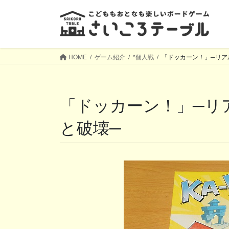
コ
ナ
ン
ビ
テ
ゲ
ン
ー
ツ
シ
HOME
ゲーム紹介
*個人戦
「ドッカーン！」─リア
へ
ョ
ス
ン
キ
に
「ドッカーン！」─リアルに弾が飛び交う、建築
ッ
移
プ
動
と破壊─