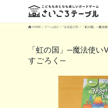
コ
ナ
ン
ビ
テ
ゲ
ン
ー
ツ
シ
HOME
ゲーム紹介
*全員協力型
「虹の国」─魔法使
へ
ョ
ス
ン
キ
に
「虹の国」─魔法使いVSプレイヤー全員の協力型
ッ
移
プ
動
すごろく─