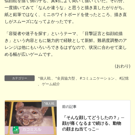
似顔絵を描く側の子も、真剣によく聞いて描いていた。その分、
一度描いてみて「なんか違うな」と思うと描き直したがりがち。
紙と鉛筆ではなく、ミニホワイトボードを使ったところ、描き直
しがスムーズになってよかったです。
「容疑者や迷子を探す」というテーマ、「目撃証言と似顔絵描
き」という内容ともに魅力的で経験として新鮮。難易度調整のア
レンジは他にもいろいろできるはずなので、状況に合わせて楽し
める幅が広いゲームです。
(おわり)
*個人戦
、
*全員協力型
、
#コミュニケーション
、
#記憶
カテゴリー
、
ゲーム紹介
*個人戦
前の記事
「そんな顔してどうしたの？」─
顔が痛くなるまで続ける、動物
の顔まね当てっこ─