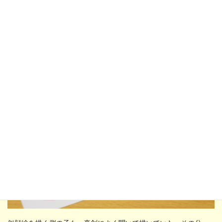
言う方法もある。ただ、48枚ある迷子カードの中からちゃんと見
つけてもらえるか心配かも。
じゃあ髪型は？ これってどう説明すればいいの……？ という
わけで、カードを見ながら伝えても、
コミュニケーションの難し
さと面白さが十分ある。